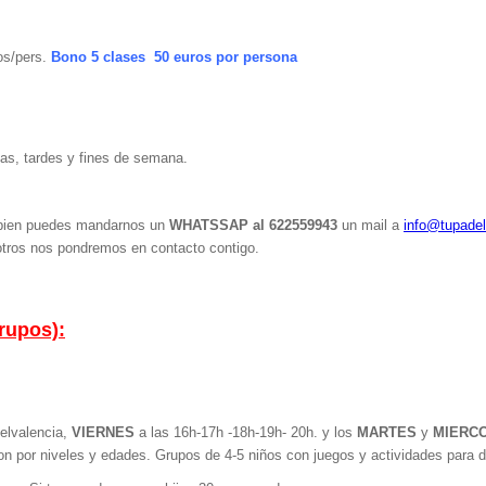
os/pers.
Bono 5 clases 50 euros por persona
s, tardes y fines de semana.
ambien puedes mandarnos un
WHATSSAP al 622559943
un mail a
info@tupade
sotros nos pondremos en contacto contigo.
rupos):
elvalencia,
VIERNES
a las 16h-17h -18h-19h- 20h. y los
MARTES
y
MIERC
n por niveles y edades. Grupos de 4-5 niños con juegos y actividades para di