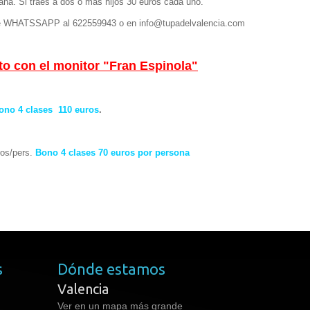
ana. Si traes a dos o mas hijos 30 euros cada uno.
je WHATSSAPP al 622559943 o en info@tupadelvalencia.com
o con el monitor "Fran Espinola"
ono 4 clases 110 euros
.
ros/pers.
Bono 4 clases 70 euros por persona
s
Dónde estamos
Valencia
Ver en un mapa más grande