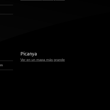
premium bootstrap themes
Picanya
Ver en un mapa más grande
om