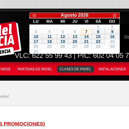
Agosto
2026
LU
MA
MI
JU
VI
SÁ
DO
1
2
3
4
5
6
7
8
9
Co
10
11
12
13
14
15
16
17
18
19
20
21
22
23
24
25
26
27
28
29
30
31
VLC:
622 55 99 43
| PIC: 602 04 05 
ORNEOS
PARTIDAS DE PADEL
CLASES DE PADEL
INSTALACIONES
padel
VAS PROMOCIONES)