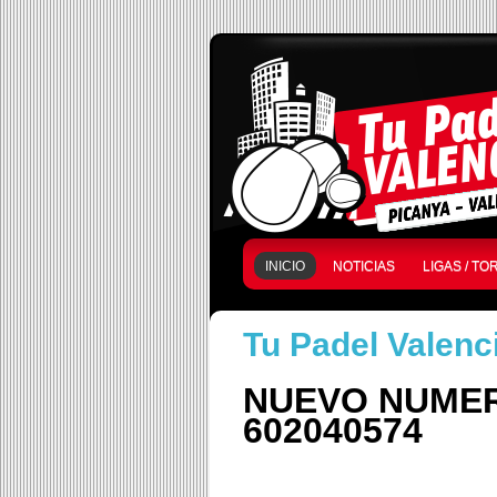
INICIO
NOTICIAS
LIGAS / T
Tu Padel Valenc
NUEVO NUMER
602040574