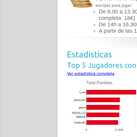
escojas para jugar:
De 8.00 a 13.3
completa 18€)
De 14h a 16.30
A partir de las 
Estadisticas
Top 5 Jugadores con
Ver estadística completa
Total Partidas
Luni
jaruicam
jabm
PEPILLO
DRIVE
CarlosKi
0
2,000