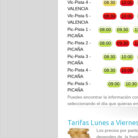
Vlc-Pista 4 -
08:30
10:00
VALENCIA
Vlc-Pista 5 -
08:30
10:00
VALENCIA
Pic-Pista 1 -
08:00
09:30
1
PICAÑA
Pic-Pista 2 -
08:00
09:30
1
PICAÑA
Pic-Pista 3 -
08:30
10:00
PICAÑA
Pic-Pista 4 -
08:30
10:00
PICAÑA
Pic-Pista 5 -
09:00
10:30
PICAÑA
Puedes encontrar la información co
seleccionando el día que quieras en
Tarifas Lunes a Vierne
Los precios por part
dependen de la franj