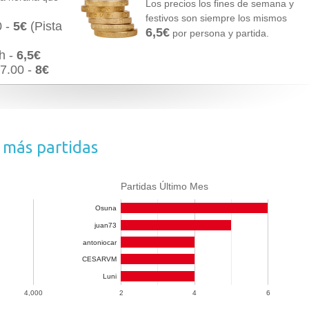
Los precios los fines de semana y
festivos son siempre los mismos
0 -
5€
(Pista
6,5€
por persona y partida.
h -
6,5€
17.00 -
8€
 más partidas
Partidas Último Mes
Osuna
juan73
antoniocar
CESARVM
Luni
4,000
2
4
6