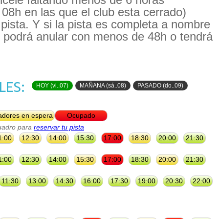
08h en las que el club esta cerrado)
 pista. Y si la pista es completa a nombre
 podrá anular con menos de 48h o tendrá
LES:
HOY (vi..07)
MAÑANA (sá..08)
PASADO (do..09)
adores en espera
Ocupado
cuadro para
reservar tu pista
1:00
12:30
14:00
15:30
17:00
18:30
20:00
21:30
1:00
12:30
14:00
15:30
17:00
18:30
20:00
21:30
11:30
13:00
14:30
16:00
17:30
19:00
20:30
22:00