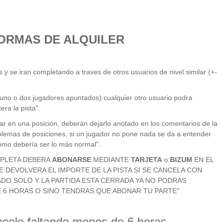
ORMAS DE ALQUILER
 y se iran completando a traves de otros usuarios de nivel similar (+-
 uno o dos jugadores apuntados) cualquier otro usuario podra
era la pista".
ar en una posición, deberán dejarlo anotado en los comentarios de la
blemas de posiciones, si un jugador no pone nada se da a entender
omo debería ser lo más normal".
MPLETA DEBERA
ABONARSE
MEDIANTE
TARJETA
o
BIZUM
EN EL
 DEVOLVERA EL IMPORTE DE LA PISTA SI SE CANCELA CON
ADO SOLO Y LA PARTIDA ESTA CERRADA YA NO PODRAS
6 HORAS O SINO TENDRAS QUE ABONAR TU PARTE"
cele faltando menos de 6 horas