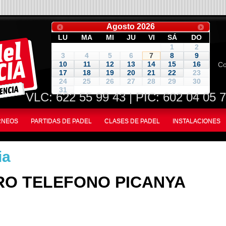
Agosto
2026
LU
MA
MI
JU
VI
SÁ
DO
1
2
3
4
5
6
7
8
9
Co
10
11
12
13
14
15
16
17
18
19
20
21
22
23
24
25
26
27
28
29
30
31
VLC:
622 55 99 43
| PIC: 602 04 05 
ORNEOS
PARTIDAS DE PADEL
CLASES DE PADEL
INSTALACIONES
ia
O TELEFONO PICANYA