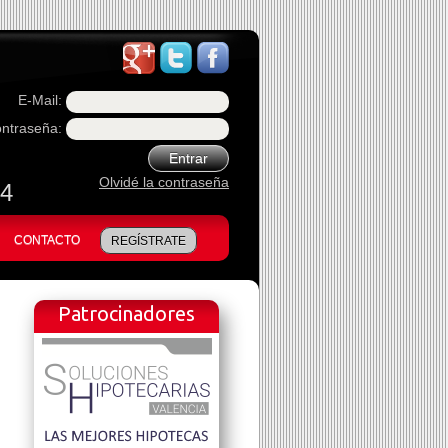
E-Mail:
ntraseña:
Entrar
Olvidé la contraseña
74
CONTACTO
REGÍSTRATE
Patrocinadores