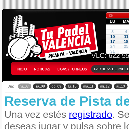
LU
M
3
4
10
11
17
18
24
25
31
VLC:
622 55
INICIO
NOTICIAS
LIGAS / TORNEOS
PARTIDAS DE PADEL
Día:
vi..07
sá..08
do..09
lu..10
ma..11
mi..12
ju..13
Reserva de Pista d
Una vez estés
registrado
. S
deseas jugar y pulsa sobre l