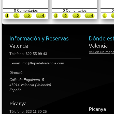
0
Comentarios
0
Comentarios
0
Información y Reservas
Dónde es
Valencia
Valencia
Ver en un map
Télefono:
622 55 99 43
E-mail:
info@tupadelvalencia.com
Dirección:
Calle de Fogainers, 5
46014 Valencia (Valencia)
España
Picanya
premium boots
Picanya
Télefono: 623 11 80 25