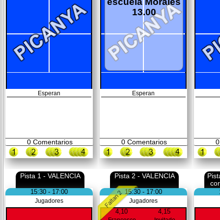
escuela Morales
13.00
Esperan
Esperan
0
Comentarios
0
Comentarios
0
Pista 1 - VALENCIA
Pista 2 - VALENCIA
Pis
co
15:30 - 17:00
15:30 - 17:00
Jugadores
Jugadores
4,10
4,15
Francesco
Invitado