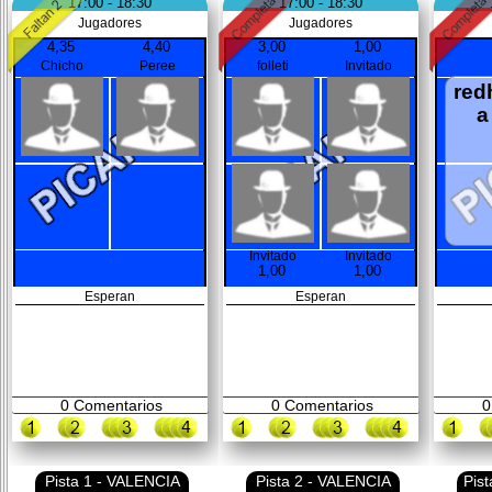
17:00 - 18:30
17:00 - 18:30
Jugadores
Jugadores
4,35
4,40
3,00
1,00
Chicho
Peree
folleti
Invitado
red
a
Invitado
Invitado
1,00
1,00
Esperan
Esperan
0
Comentarios
0
Comentarios
0
Pista 1 - VALENCIA
Pista 2 - VALENCIA
Pis