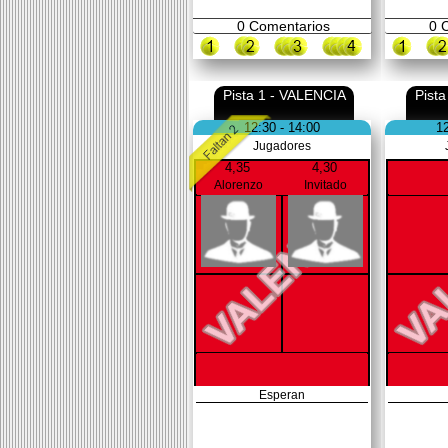
0
Comentarios
0
C
Pista 1 - VALENCIA
Pist
12:30 - 14:00
12
Jugadores
4,35
4,30
Alorenzo
Invitado
Esperan