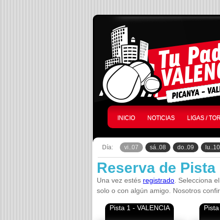
INICIO
NOTICIAS
LIGAS / T
Día:
vi..07
sá..08
do..09
lu..10
Reserva de Pista
Una vez estés
registrado
. Selecciona el
solo o con algún amigo. Nosotros confi
Pista 1 - VALENCIA
Pist