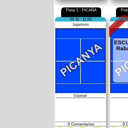
Pista 1 - PICAÑA
Pis
09:30 - 11:00
0
Jugadores
ESCU
Rab
Esperan
0
Comentarios
0
C