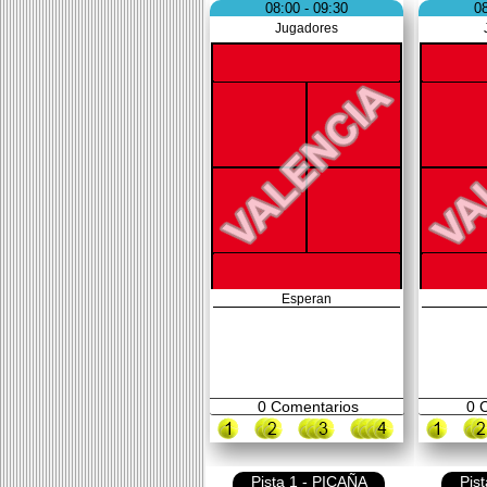
08:00 - 09:30
08
Jugadores
Esperan
0
Comentarios
0
C
Pista 1 - PICAÑA
Pis