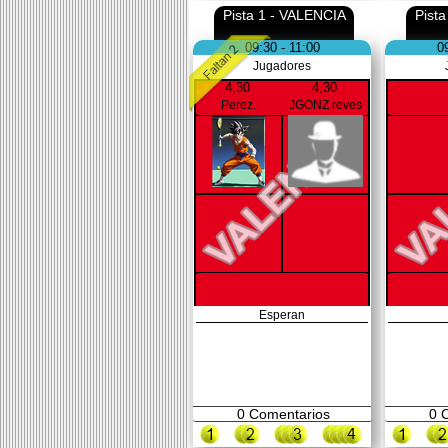
Pista 1 - VALENCIA
Pist
09:30 - 11:00
0
Jugadores
4,30
4,30
Perez.
JGONZ reves
Esperan
0
Comentarios
0
C