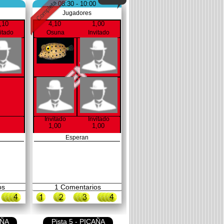
08:30 - 10:00
Jugadores
,10
4,10
1,00
vitado
Osuna
Invitado
Invitado
Invitado
1,00
1,00
Esperan
os
1
Comentarios
AÑA
Pista 5 - PICAÑA