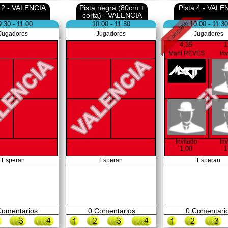
a 2 - VALENCIA
Pista negra (80cm +
Pista 4 - VALE
corta) - VALENCIA
9:30 - 11:00
10:00 - 11:30
10:00 - 11:30
Jugadores
Jugadores
Jugadores
4,35
1
Martí REVÉS
In
Invitado
In
1,00
1
Esperan
Esperan
Esperan
omentarios
0
Comentarios
0
Comentari