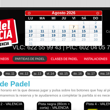
Agosto
2026
LU
MA
MI
JU
VI
SÁ
DO
1
2
3
4
5
6
7
8
9
Co
10
11
12
13
14
15
16
17
18
19
20
21
22
23
24
25
26
27
28
29
30
31
VLC:
622 55 99 43
| PIC: 602 04 05 
ORNEOS
PARTIDAS DE PADEL
CLASES DE PADEL
INSTALACIONES
ma..11
mi..12
ju..13
vi..14
sá..15
do..16
lu..17
ma..18
 de Padel
 horario en la que deseas jugar y pulsa sobre los botones que hay al pie
rmaremos la reserva y te ayudaremos a completar la partida si es nece
a 2 - VALENCIA
Pista negra (80cm +
Pista 4 - VALE
corta) - VALENCIA