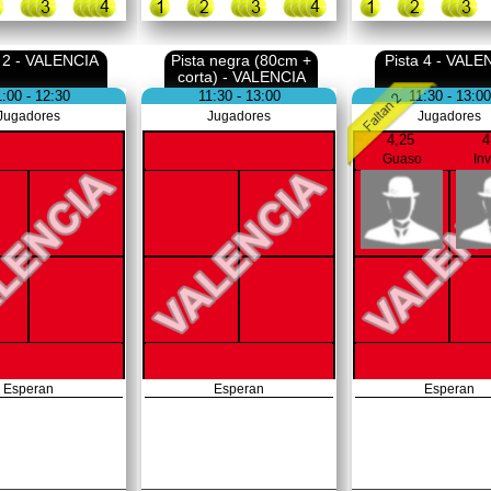
a 2 - VALENCIA
Pista negra (80cm +
Pista 4 - VALE
corta) - VALENCIA
1:00 - 12:30
11:30 - 13:00
11:30 - 13:00
Jugadores
Jugadores
Jugadores
4,25
4
Guaso
In
Esperan
Esperan
Esperan