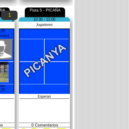
AÑA
Pista 5 - PICAÑA
1
10:30 - 12:00
Jugadores
,25
onio91
atan
,25
Esperan
os
0
Comentarios