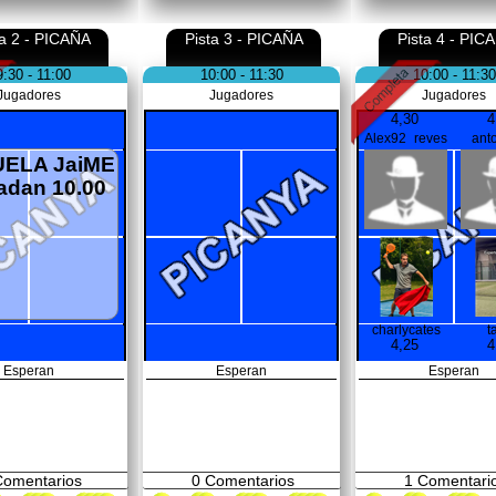
ta 2 - PICAÑA
Pista 3 - PICAÑA
Pista 4 - PIC
9:30 - 11:00
10:00 - 11:30
10:00 - 11:30
Jugadores
Jugadores
Jugadores
4,30
4
Alex92_reves
ant
ELA JaiME
adan 10.00
charlycates
t
4,25
4
Esperan
Esperan
Esperan
omentarios
0
Comentarios
1
Comentari