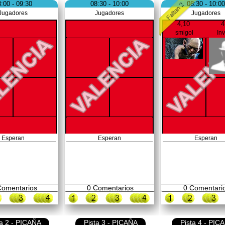
:00 - 09:30
08:30 - 10:00
08:30 - 10:00
Jugadores
Jugadores
Jugadores
4,10
4
smigol
In
Esperan
Esperan
Esperan
omentarios
0
Comentarios
0
Comentari
ta 2 - PICAÑA
Pista 3 - PICAÑA
Pista 4 - PIC