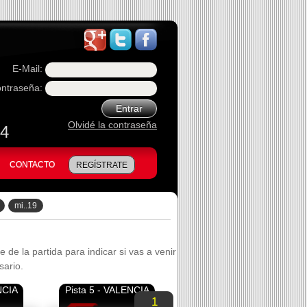
E-Mail:
ntraseña:
Entrar
Olvidé la contraseña
74
CONTACTO
REGÍSTRATE
mi..19
 de la partida para indicar si vas a venir
sario.
NCIA
Pista 5 - VALENCIA
1