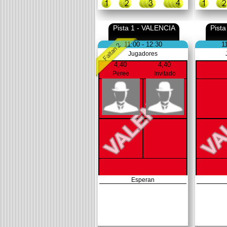
Pista 1 - VALENCIA
Pist
11:00 - 12:30
1
Jugadores
4,40
4,40
Peree
Invitado
Esperan