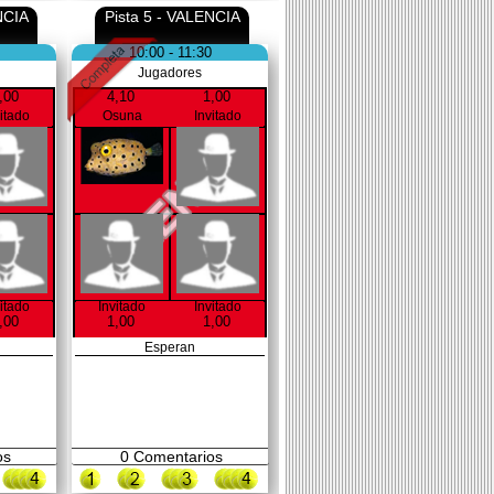
NCIA
Pista 5 - VALENCIA
10:00 - 11:30
Jugadores
,00
4,10
1,00
vitado
Osuna
Invitado
vitado
Invitado
Invitado
,00
1,00
1,00
Esperan
os
0
Comentarios