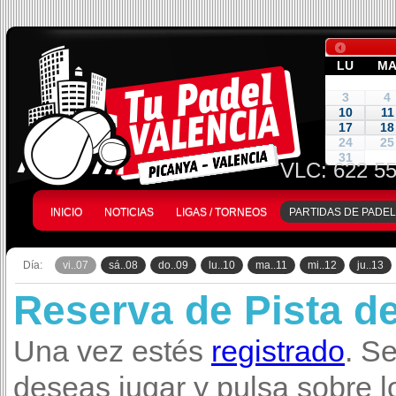
LU
M
3
4
10
11
17
18
24
25
31
VLC:
622 55
INICIO
NOTICIAS
LIGAS / TORNEOS
PARTIDAS DE PADEL
Día:
vi..07
sá..08
do..09
lu..10
ma..11
mi..12
ju..13
Reserva de Pista d
Una vez estés
registrado
. S
deseas jugar y pulsa sobre l