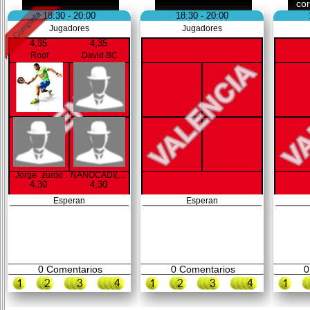
co
18:30 - 20:00
18:30 - 20:00
Jugadores
Jugadores
4,35
4,35
Roof
David BC
Jorge_zurdo
NANOCADI(DERECH
4,30
4,30
Esperan
Esperan
0
Comentarios
0
Comentarios
0