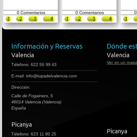
0
Comentarios
0
Comentarios
0
Información y Reservas
Dónde es
Valencia
Valencia
Ver en un map
Télefono:
622 55 99 43
E-mail:
info@tupadelvalencia.com
Dirección:
Calle de Fogainers, 5
46014 Valencia (Valencia)
España
Picanya
premium boots
Picanya
Télefono: 623 11 80 25