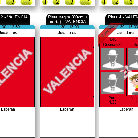
a 2 - VALENCIA
Pista negra (80cm +
Pista 4 - VALE
corta) - VALENCIA
1:00 - 12:30
11:30 - 13:00
11:30 - 13:00
Jugadores
Jugadores
Jugadores
4,40
4
Crismarli89
Se
Parra
Jose
4,35
4
Esperan
Esperan
Esperan