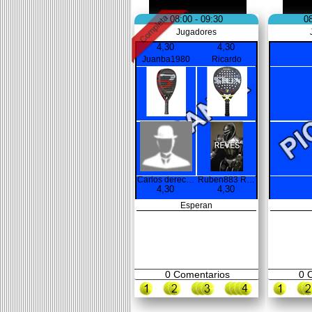
08:00 - 09:30
08
Jugadores
4,30
4,30
Juanba1980
Ricardo
Carlos derecha
Ruben883 REVES
4,30
4,30
Esperan
0
Comentarios
0
C