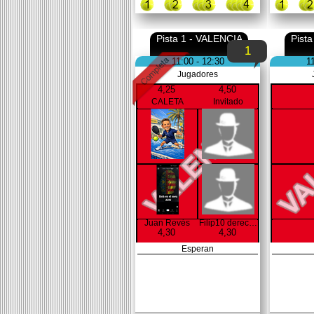
Pista 1 - VALENCIA
Pist
1
11:00 - 12:30
1
Jugadores
4,25
4,50
CALETA
Invitado
Juan Revés
Filip10 derecha
4,30
4,30
Esperan