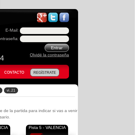
E-Mail:
ntraseña:
Entrar
Olvidé la contraseña
74
CONTACTO
REGÍSTRATE
vi..21
 de la partida para indicar si vas a venir
sario.
NCIA
Pista 5 - VALENCIA