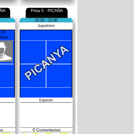
AÑA
Pista 5 - PICAÑA
10:30 - 12:00
Jugadores
,20
vitado
Esperan
os
0
Comentarios