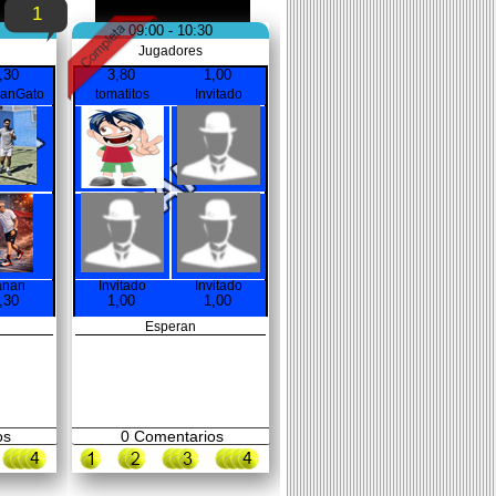
1
09:00 - 10:30
Jugadores
,30
3,80
1,00
ianGato
tomatitos
Invitado
anan
Invitado
Invitado
,30
1,00
1,00
Esperan
os
0
Comentarios