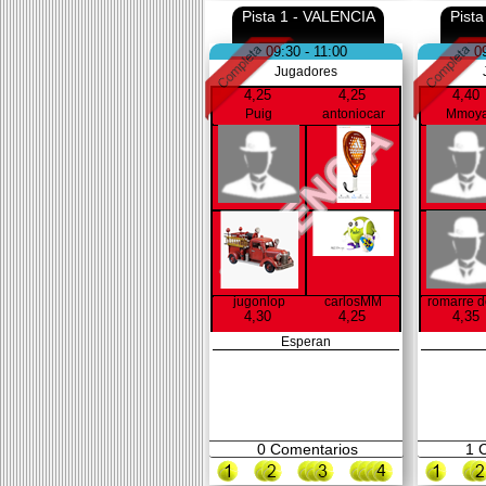
Pista 1 - VALENCIA
Pist
09:30 - 11:00
0
Jugadores
4,25
4,25
4,40
Puig
antoniocar
Mmoy
jugonlop
carlosMM
romarre 
4,30
4,25
4,35
Esperan
0
Comentarios
1
C