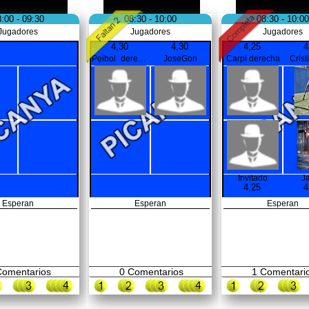
:00 - 09:30
08:30 - 10:00
08:30 - 10:00
Jugadores
Jugadores
Jugadores
4,30
4,30
4,25
4
Peibol_derecha
JoseGon
Carpi derecha
Crist
Invitado
J
4,25
4
Esperan
Esperan
Esperan
omentarios
0
Comentarios
1
Comentari