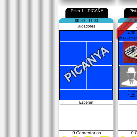
Pista 1 - PICAÑA
Pis
09:30 - 11:00
0
Jugadores
4,30
mak3ame
CESAR
4,25
Esperan
0
Comentarios
0
C