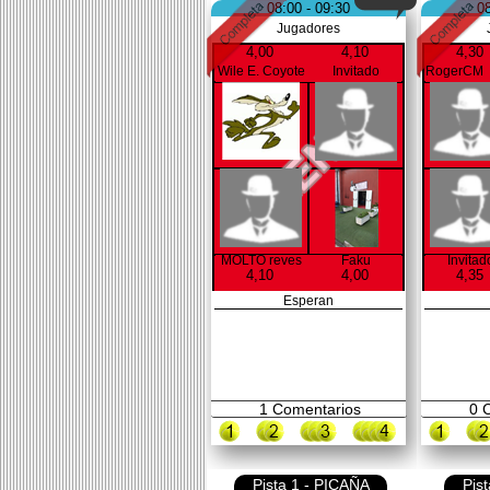
08:00 - 09:30
08
Jugadores
4,00
4,10
4,30
Wile E. Coyote
Invitado
MOLTO reves
Faku
Invitad
4,10
4,00
4,35
Esperan
1
Comentarios
0
C
Pista 1 - PICAÑA
Pis