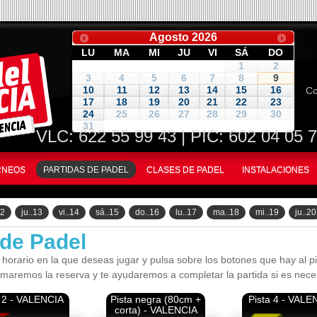
Agosto
2026
LU
MA
MI
JU
VI
SÁ
DO
1
2
3
4
5
6
7
8
9
Co
10
11
12
13
14
15
16
17
18
19
20
21
22
23
24
25
26
27
28
29
30
31
VLC:
622 55 99 43
| PIC: 602 04 05 
ORNEOS
PARTIDAS DE PADEL
CLASES DE PADEL
INSTALACIONES
12
ju..13
vi..14
sá..15
do..16
lu..17
ma..18
mi..19
ju..20
 de Padel
 horario en la que deseas jugar y pulsa sobre los botones que hay al pie
rmaremos la reserva y te ayudaremos a completar la partida si es nece
a 2 - VALENCIA
Pista negra (80cm +
Pista 4 - VALE
corta) - VALENCIA