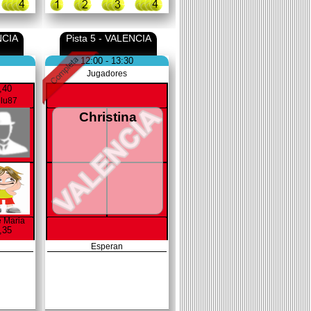
NCIA
Pista 5 - VALENCIA
12:00 - 13:30
Jugadores
,40
lu87
Christina
 Maria
,35
Esperan