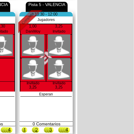
NCIA
Pista 5 - VALENCIA
10:30 - 12:00
Jugadores
,30
1,00
3,25
vitado
DaniMoy
Invitado
Invitado
Invitado
3,25
3,25
Esperan
os
0
Comentarios