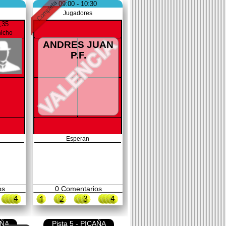
09:00 - 10:30
Jugadores
,35
icho
ANDRES JUAN
P.F.
Esperan
os
0
Comentarios
AÑA
Pista 5 - PICAÑA