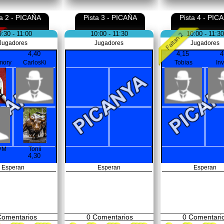
ta 2 - PICAÑA
Pista 3 - PICAÑA
Pista 4 - PIC
9:30 - 11:00
10:00 - 11:30
10:00 - 11:30
Jugadores
Jugadores
Jugadores
4,40
4,15
4
mory
CarlosKi
Tobias
In
VM
Tonii
4,30
Esperan
Esperan
Esperan
omentarios
0
Comentarios
0
Comentari