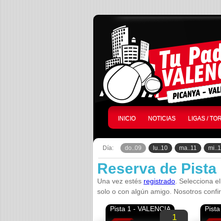
INICIO
NOTICIAS
LIGAS / T
Día:
do..09
lu..10
ma..11
mi..
Reserva de Pista
Una vez estés
registrado
. Selecciona el
solo o con algún amigo. Nosotros confi
Pista 1 - VALENCIA
Pist
1