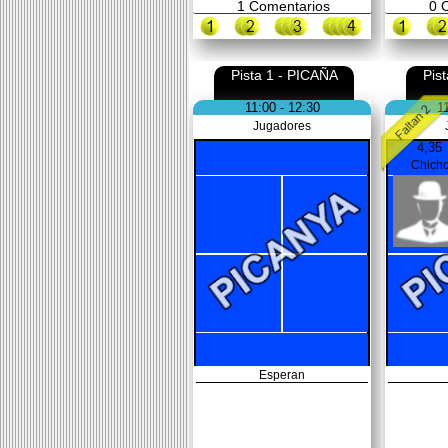
1
Comentarios
0
C
Pista 1 - PICAÑA
Pis
11:00 - 12:30
1
Jugadores
4,35
Chich
Esperan