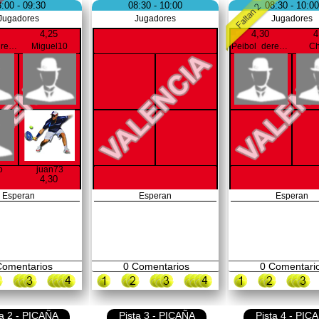
:00 - 09:30
08:30 - 10:00
08:30 - 10:00
Jugadores
Jugadores
Jugadores
4,25
4,30
4
RogerCM_reves
Miguel10
Peibol_derecha
Ch
o
juan73
4,30
Esperan
Esperan
Esperan
omentarios
0
Comentarios
0
Comentari
ta 2 - PICAÑA
Pista 3 - PICAÑA
Pista 4 - PIC