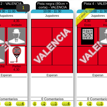
a 2 - VALENCIA
Pista negra (80cm +
Pista 4 - VALE
corta) - VALENCIA
1
9:30 - 11:00
10:00 - 11:30
10:00 - 11:30
Jugadores
Jugadores
Jugadores
4,35
4,30
4
a
Invitado
Enzo
In
dcha
Partan
4,30
Esperan
Esperan
Esperan
omentarios
0
Comentarios
0
Comentari