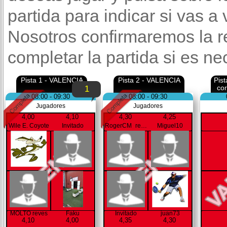
partida para indicar si vas a
Nosotros confirmaremos la r
completar la partida si es ne
Pista 1 - VALENCIA
Pista 2 - VALENCIA
Pis
co
1
08:00 - 09:30
08:00 - 09:30
Jugadores
Jugadores
4,00
4,10
4,30
4,25
Wile E. Coyote
Invitado
RogerCM_reves
Miguel10
MOLTO reves
Faku
Invitado
juan73
4,10
4,00
4,35
4,30