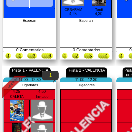
CESARVM
Tonii
4,25
4,30
Esperan
Esperan
0
Comentarios
0
Comentarios
0
Pista 1 - VALENCIA
Pista 2 - VALENCIA
Pis
co
1
11:00 - 12:30
11:00 - 12:30
Jugadores
Jugadores
4,25
4,50
CALETA
Invitado