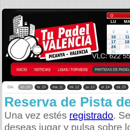
LU
M
3
4
10
11
17
18
24
25
31
VLC:
622 55
INICIO
NOTICIAS
LIGAS / TORNEOS
PARTIDAS DE PADEL
Día:
do..09
lu..10
ma..11
mi..12
ju..13
vi..14
sá..15
Reserva de Pista d
Una vez estés
registrado
. S
deseas jugar y pulsa sobre l