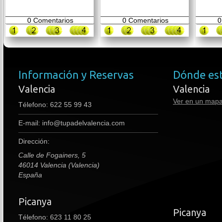
0
Comentarios
0
Comentarios
0
Información y Reservas
Dónde es
Valencia
Valencia
Ver en un map
Télefono:
622 55 99 43
E-mail:
info@tupadelvalencia.com
Dirección:
Calle de Fogainers, 5
46014 Valencia (Valencia)
España
Picanya
premium boots
Picanya
Télefono: 623 11 80 25