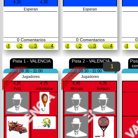
4,30
4,30
Esperan
Esperan
0
Comentarios
0
Comentarios
0
Pista 1 - VALENCIA
Pista 2 - VALENCIA
Pis
co
1
09:30 - 11:00
09:30 - 11:00
Jugadores
Jugadores
4,25
4,25
4,40
4,35
Puig
antoniocar
Mmoya
Invitado