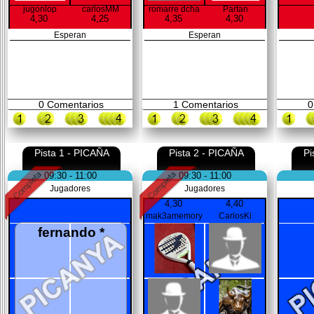
jugonlop
carlosMM
romarre dcha
Partan
4,30
4,25
4,35
4,30
Esperan
Esperan
0
Comentarios
1
Comentarios
0
Pista 1 - PICAÑA
Pista 2 - PICAÑA
Pi
09:30 - 11:00
09:30 - 11:00
Jugadores
Jugadores
4,30
4,40
mak3amemory
CarlosKi
fernando *