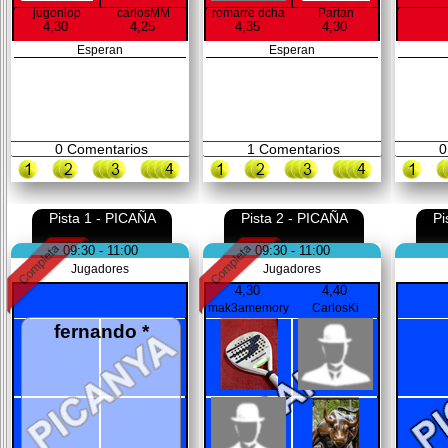
jugonlop
carlosMM
romarre dcha
Partan
4,30
4,25
4,35
4,30
Esperan
Esperan
0
Comentarios
1
Comentarios
0
Pista 1 - PICAÑA
Pista 2 - PICAÑA
Pi
09:30 - 11:00
09:30 - 11:00
Jugadores
Jugadores
4,30
4,40
mak3amemory
CarlosKi
fernando *