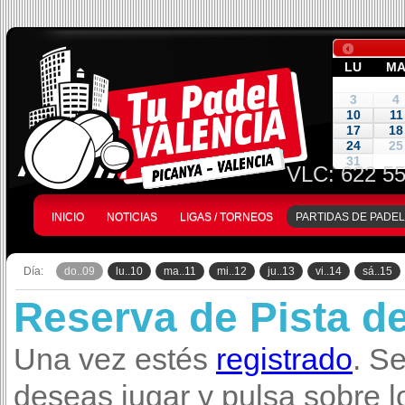
LU
M
3
4
10
11
17
18
24
25
31
VLC:
622 55
INICIO
NOTICIAS
LIGAS / TORNEOS
PARTIDAS DE PADEL
Día:
do..09
lu..10
ma..11
mi..12
ju..13
vi..14
sá..15
Reserva de Pista d
Una vez estés
registrado
. S
deseas jugar y pulsa sobre l