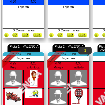
4,30
4,30
Esperan
Esperan
0
Comentarios
0
Comentarios
0
Pista 1 - VALENCIA
Pista 2 - VALENCIA
Pis
co
1
09:30 - 11:00
09:30 - 11:00
Jugadores
Jugadores
4,25
4,25
4,40
4,35
Puig
antoniocar
Mmoya
Invitado