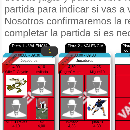
partida para indicar si vas a
Nosotros confirmaremos la r
completar la partida si es ne
Pista 1 - VALENCIA
Pista 2 - VALENCIA
Pis
co
1
08:00 - 09:30
08:00 - 09:30
Jugadores
Jugadores
4,00
4,10
4,30
4,25
Wile E. Coyote
Invitado
RogerCM_reves
Miguel10
MOLTO reves
Faku
Invitado
juan73
4,10
4,00
4,35
4,30