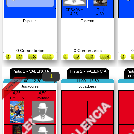
CESARVM
Tonii
4,25
4,30
Esperan
Esperan
0
Comentarios
0
Comentarios
0
Pista 1 - VALENCIA
Pista 2 - VALENCIA
Pis
co
1
11:00 - 12:30
11:00 - 12:30
Jugadores
Jugadores
4,25
4,50
CALETA
Invitado