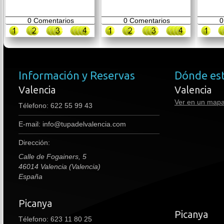
0
Comentarios
0
Comentarios
0
Información y Reservas
Dónde es
Valencia
Valencia
Ver en un map
Télefono:
622 55 99 43
E-mail:
info@tupadelvalencia.com
Dirección:
Calle de Fogainers, 5
46014 Valencia (Valencia)
España
Picanya
premium boots
Picanya
Télefono: 623 11 80 25