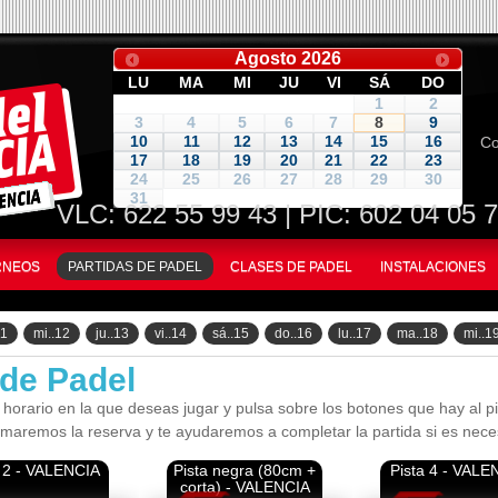
Agosto
2026
LU
MA
MI
JU
VI
SÁ
DO
1
2
3
4
5
6
7
8
9
Co
10
11
12
13
14
15
16
17
18
19
20
21
22
23
24
25
26
27
28
29
30
31
VLC:
622 55 99 43
| PIC: 602 04 05 
ORNEOS
PARTIDAS DE PADEL
CLASES DE PADEL
INSTALACIONES
11
mi..12
ju..13
vi..14
sá..15
do..16
lu..17
ma..18
mi..1
 de Padel
 horario en la que deseas jugar y pulsa sobre los botones que hay al pie
rmaremos la reserva y te ayudaremos a completar la partida si es nece
a 2 - VALENCIA
Pista negra (80cm +
Pista 4 - VALE
corta) - VALENCIA