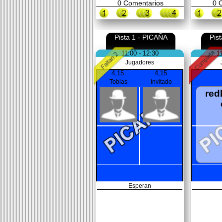
0
Comentarios
0
C
Pista 1 - PICAÑA
Pis
11:00 - 12:30
1
Jugadores
4,15
4,15
Tobias
Invitado
red
Esperan