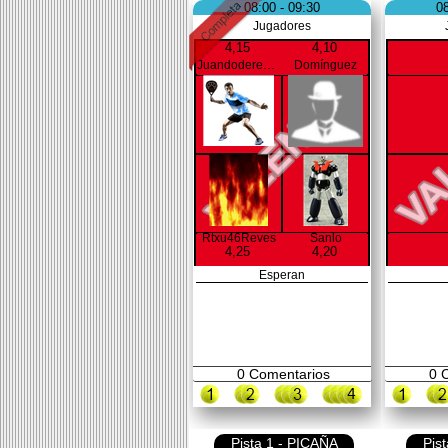
08:00 - 09:30
08
Jugadores
4,15
4,10
Juandoderecha
Domínguez
Rtxu46Reves
Sanlo
4,25
4,20
Esperan
0
Comentarios
0
C
Pista 1 - PICAÑA
Pis