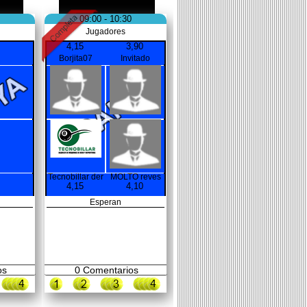
09:00 - 10:30
Jugadores
4,15
3,90
Borjita07
Invitado
Tecnobillar der
MOLTO reves
4,15
4,10
Esperan
os
0
Comentarios