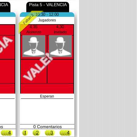
NCIA
Pista 5 - VALENCIA
10:30 - 12:00
Jugadores
4,35
4,30
Alorenzo
Invitado
Esperan
os
0
Comentarios