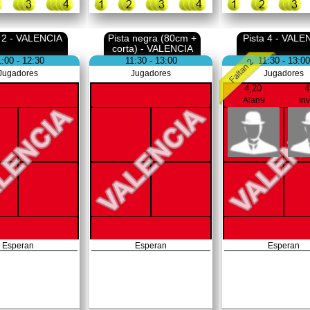
a 2 - VALENCIA
Pista negra (80cm +
Pista 4 - VALE
corta) - VALENCIA
1:00 - 12:30
11:30 - 13:00
11:30 - 13:00
Jugadores
Jugadores
Jugadores
4,20
4
Alan9
In
Esperan
Esperan
Esperan