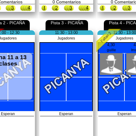
omentarios
0
Comentarios
0
Comentari
ta 2 - PICAÑA
Pista 3 - PICAÑA
Pista 4 - PIC
1:00 - 12:30
11:30 - 13:00
11:30 - 13:00
Jugadores
Jugadores
Jugadores
4,30
4
guille
In
ha 11 a 13
clases
Esperan
Esperan
Esperan