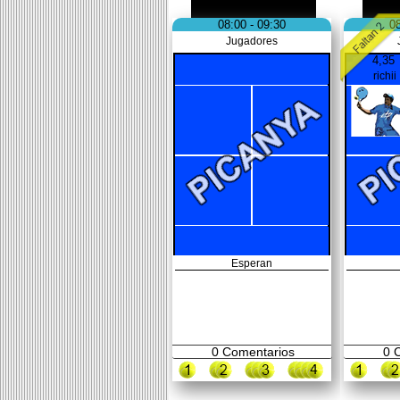
08:00 - 09:30
08
Jugadores
4,35
richii
Esperan
0
Comentarios
0
C