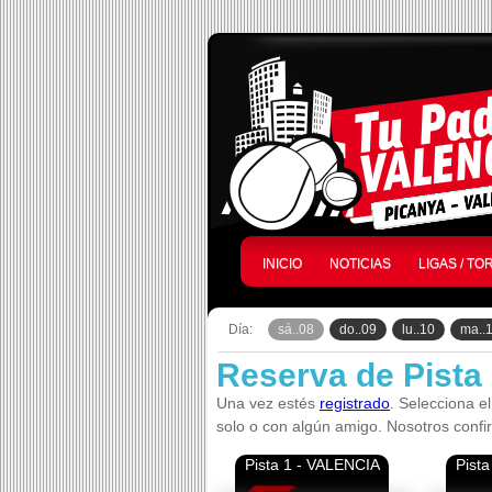
INICIO
NOTICIAS
LIGAS / T
Día:
sá..08
do..09
lu..10
ma..
Reserva de Pista
Una vez estés
registrado
. Selecciona el
solo o con algún amigo. Nosotros confi
Pista 1 - VALENCIA
Pist