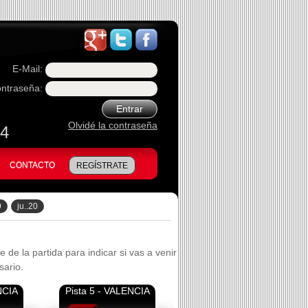
E-Mail:
ntraseña:
Entrar
Olvidé la contraseña
74
CONTACTO
REGÍSTRATE
9
ju..20
 de la partida para indicar si vas a venir
sario.
NCIA
Pista 5 - VALENCIA