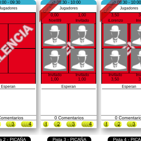
:00 - 09:30
08:30 - 10:00
08:30 - 10:00
Jugadores
Jugadores
Jugadores
0,00
1,00
3,50
3
Noel89
Invitado
iLorenzo
In
Invitado
Invitado
Invitado
In
1,00
1,00
3,50
3
Esperan
Esperan
Esperan
omentarios
0
Comentarios
0
Comentari
ta 2 - PICAÑA
Pista 3 - PICAÑA
Pista 4 - PIC