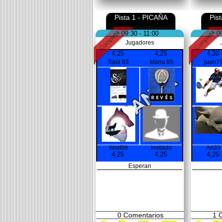
Pista 1 - PICAÑA
Pis
09:30 - 11:00
0
Jugadores
4,25
4,25
4,30
Saúl 83
Manu.95
juan7
Wolf08
Invitado
Ari33
4,25
4,25
4,25
Esperan
0
Comentarios
1
C