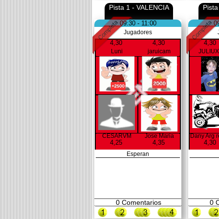
Pista 1 - VALENCIA
Pist
09:30 - 11:00
0
Jugadores
4,30
4,30
4,30
Luni
jaruicam
JULIU
CESARVM
Jose Maria
Dany Arg 
4,25
4,35
4,30
Esperan
0
Comentarios
0
C