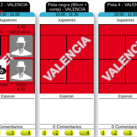
a 2 - VALENCIA
Pista negra (80cm +
Pista 4 - VALE
corta) - VALENCIA
9:30 - 11:00
10:00 - 11:30
10:00 - 11:30
Jugadores
Jugadores
Jugadores
4,30
XX
Filip10 derecha
revés
Victorr
4,30
Esperan
Esperan
Esperan
omentarios
0
Comentarios
0
Comentari