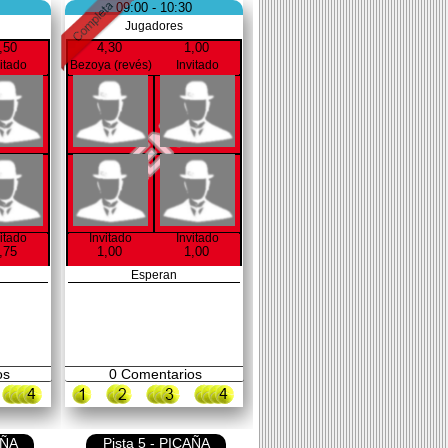
09:00 - 10:30
Jugadores
,50
4,30
1,00
vitado
Bezoya (revés)
Invitado
vitado
Invitado
Invitado
,75
1,00
1,00
Esperan
os
0
Comentarios
AÑA
Pista 5 - PICAÑA