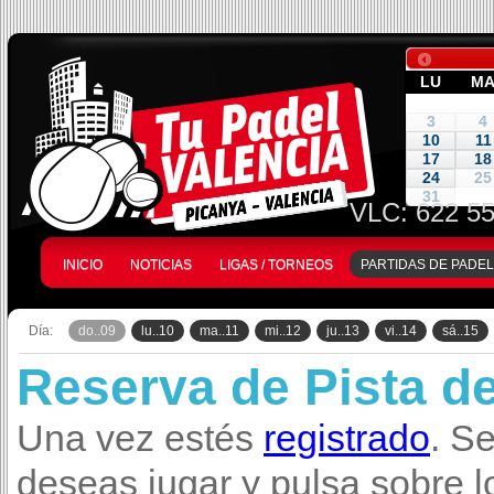
LU
M
3
4
10
11
17
18
24
25
31
VLC:
622 55
INICIO
NOTICIAS
LIGAS / TORNEOS
PARTIDAS DE PADEL
Día:
do..09
lu..10
ma..11
mi..12
ju..13
vi..14
sá..15
Reserva de Pista d
Una vez estés
registrado
. S
deseas jugar y pulsa sobre l