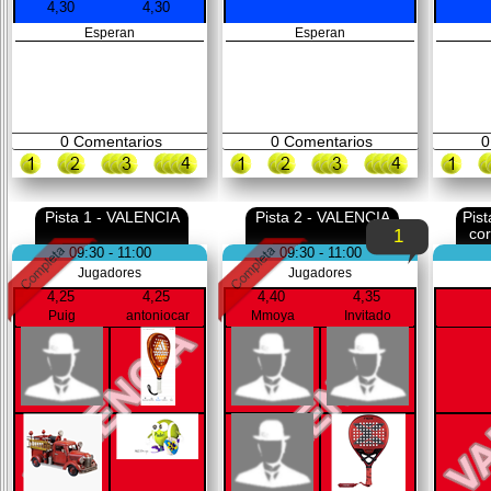
4,30
4,30
Esperan
Esperan
0
Comentarios
0
Comentarios
0
Pista 1 - VALENCIA
Pista 2 - VALENCIA
Pis
co
1
09:30 - 11:00
09:30 - 11:00
Jugadores
Jugadores
4,25
4,25
4,40
4,35
Puig
antoniocar
Mmoya
Invitado