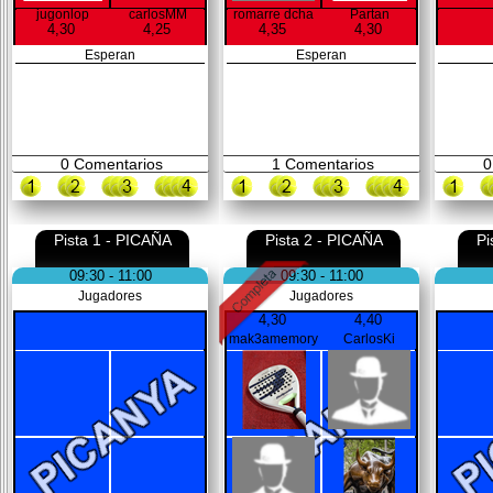
jugonlop
carlosMM
romarre dcha
Partan
4,30
4,25
4,35
4,30
Esperan
Esperan
0
Comentarios
1
Comentarios
0
Pista 1 - PICAÑA
Pista 2 - PICAÑA
Pi
09:30 - 11:00
09:30 - 11:00
Jugadores
Jugadores
4,30
4,40
mak3amemory
CarlosKi