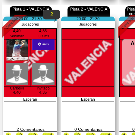
Pista 1 - VALENCIA
Pista 2 - VALENCIA
Pis
co
2
20:00 - 21:30
20:00 - 21:30
Jugadores
Jugadores
4,40
4,35
Seniman
luis.ms
A
CarlosKi
Invitado
4,40
4,35
Esperan
Esperan
2
Comentarios
0
Comentarios
0