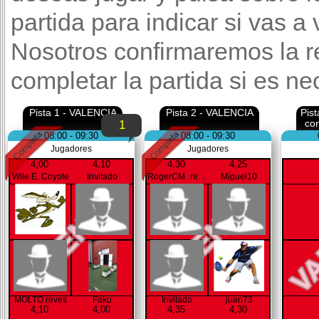
partida para indicar si vas a
Nosotros confirmaremos la r
completar la partida si es ne
Pista 1 - VALENCIA
Pista 2 - VALENCIA
Pis
co
1
08:00 - 09:30
08:00 - 09:30
Jugadores
Jugadores
4,00
4,10
4,30
4,25
Wile E. Coyote
Invitado
RogerCM_reves
Miguel10
MOLTO reves
Faku
Invitado
juan73
4,10
4,00
4,35
4,30