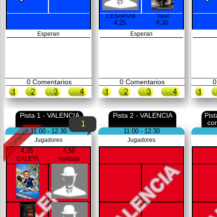
CESARVM
Tonii
4,25
4,30
Esperan
Esperan
0
Comentarios
0
Comentarios
0
Pista 1 - VALENCIA
Pista 2 - VALENCIA
Pis
co
1
11:00 - 12:30
11:00 - 12:30
Jugadores
Jugadores
4,25
4,50
CALETA
Invitado