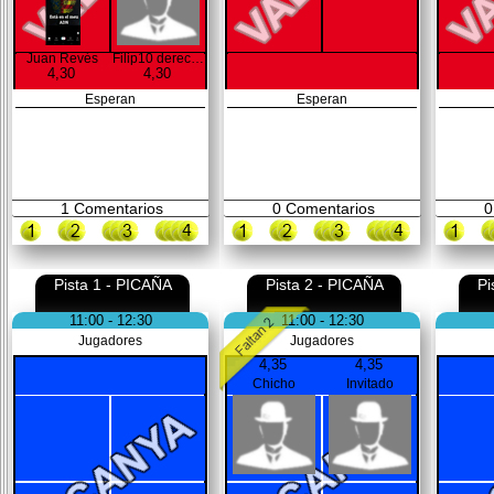
Juan Revés
Filip10 derecha
4,30
4,30
Esperan
Esperan
1
Comentarios
0
Comentarios
0
Pista 1 - PICAÑA
Pista 2 - PICAÑA
Pi
11:00 - 12:30
11:00 - 12:30
Jugadores
Jugadores
4,35
4,35
Chicho
Invitado