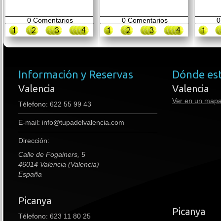
0
Comentarios
0
Comentarios
0
Información y Reservas
Dónde es
Valencia
Valencia
Ver en un map
Télefono:
622 55 99 43
E-mail:
info@tupadelvalencia.com
Dirección:
Calle de Fogainers, 5
46014 Valencia (Valencia)
España
Picanya
premium boots
Picanya
Télefono: 623 11 80 25