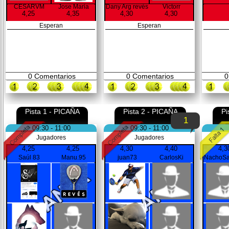
CESARVM
Jose Maria
Dany Arg revés
Victorr
4,25
4,35
4,30
4,30
Esperan
Esperan
0
Comentarios
0
Comentarios
0
Pista 1 - PICAÑA
Pista 2 - PICAÑA
Pi
1
09:30 - 11:00
09:30 - 11:00
Jugadores
Jugadores
4,25
4,25
4,30
4,40
4,3
Saúl 83
Manu.95
juan73
CarlosKi