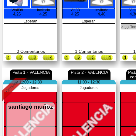
Wolf08
Invitado
Ari33
Invitado
Vicl
4,25
4,25
4,25
4,40
4,3
Esperan
Esperan
Ton
4,30
0
Comentarios
1
Comentarios
1
Pista 1 - VALENCIA
Pista 2 - VALENCIA
Pis
co
11:00 - 12:30
11:00 - 12:30
Jugadores
Jugadores
santiago muñoz