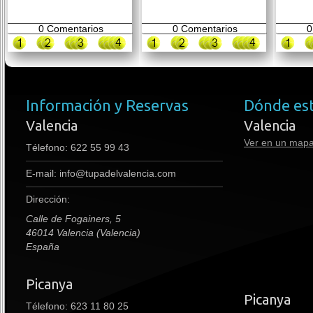
0
Comentarios
0
Comentarios
0
Información y Reservas
Dónde es
Valencia
Valencia
Ver en un map
Télefono:
622 55 99 43
E-mail:
info@tupadelvalencia.com
Dirección:
Calle de Fogainers, 5
46014 Valencia (Valencia)
España
Picanya
premium boots
Picanya
Télefono: 623 11 80 25