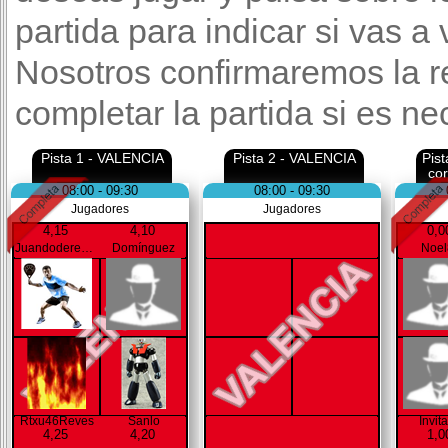
partida para indicar si vas a
Nosotros confirmaremos la r
completar la partida si es ne
Pista 1 - VALENCIA
Pista 2 - VALENCIA
Pis
co
08:00 - 09:30
08:00 - 09:30
Jugadores
Jugadores
4,15
4,10
0,0
Juandoderecha
Domínguez
Noel
Rtxu46Reves
Sanlo
Invit
4,25
4,20
1,0