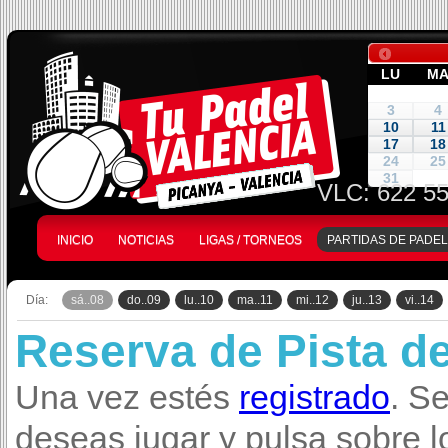
LU
M
3
4
10
11
17
18
24
25
31
VLC:
622 55
INICIO
NOTICIAS
LIGAS / TORNEOS
PARTIDAS DE PADEL
Día:
sá..08
do..09
lu..10
ma..11
mi..12
ju..13
vi..14
Reserva de Pista d
Una vez estés
registrado
. S
deseas jugar y pulsa sobre l