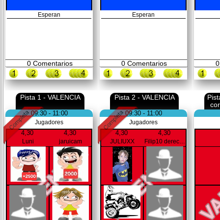
Esperan
Esperan
0
Comentarios
0
Comentarios
0
Pista 1 - VALENCIA
Pista 2 - VALENCIA
Pis
co
09:30 - 11:00
09:30 - 11:00
Jugadores
Jugadores
4,30
4,30
4,30
4,30
Luni
jaruicam
JULIUXX
Filip10 derecha