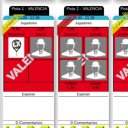
Pista 1 - VALENCIA
Pista 2 - VALENCIA
Pis
co
20:00 - 21:30
20:00 - 21:30
Jugadores
Jugadores
4,40
4,30
1,00
1,00
4,2
Alejandroo
Isra el
jessicact
Invitado
alvaa
Invitado
Invitado
1,00
1,00
Esperan
Esperan
0
Comentarios
0
Comentarios
0