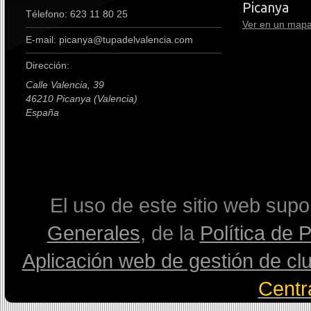
premium boots
Picanya
Télefono: 623 11 80 25
Ver en un map
E-mail: picanya@tupadelvalencia.com
Dirección:
Calle Valencia, 39
46210 Picanya (Valencia)
España
premium boots
El uso de este sitio web sup
Generales
, de la
Política de 
Aplicación web de gestión de cl
Centr