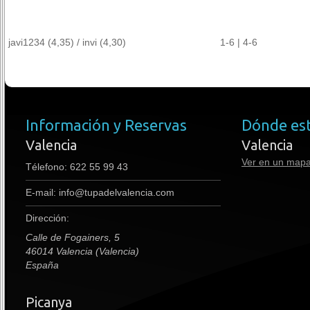
javi1234 (4,35) / invi (4,30)
1-6 | 4-6
Información y Reservas
Dónde es
Valencia
Valencia
Ver en un map
Télefono:
622 55 99 43
E-mail:
info@tupadelvalencia.com
Dirección:
Calle de Fogainers, 5
46014 Valencia (Valencia)
España
Picanya