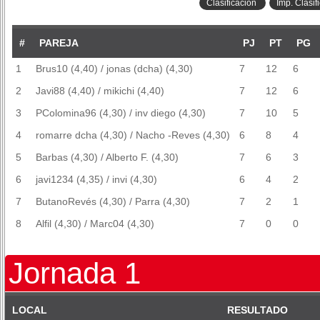
Clasificación
Imp. Clasif
#
PAREJA
PJ
PT
PG
1
Brus10 (4,40) / jonas (dcha) (4,30)
7
12
6
2
Javi88 (4,40) / mikichi (4,40)
7
12
6
3
PColomina96 (4,30) / inv diego (4,30)
7
10
5
4
romarre dcha (4,30) / Nacho -Reves (4,30)
6
8
4
5
Barbas (4,30) / Alberto F. (4,30)
7
6
3
6
javi1234 (4,35) / invi (4,30)
6
4
2
7
ButanoRevés (4,30) / Parra (4,30)
7
2
1
8
Alfil (4,30) / Marc04 (4,30)
7
0
0
Jornada 1
LOCAL
RESULTADO