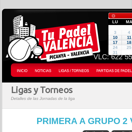
LU
M
3
4
10
11
17
18
24
25
31
VLC:
622 55
INICIO
NOTICIAS
LIGAS / TORNEOS
PARTIDAS DE PADEL
Ligas y Torneos
Detalles de las Jornadas de la liga
PRIMERA A GRUPO 2 V